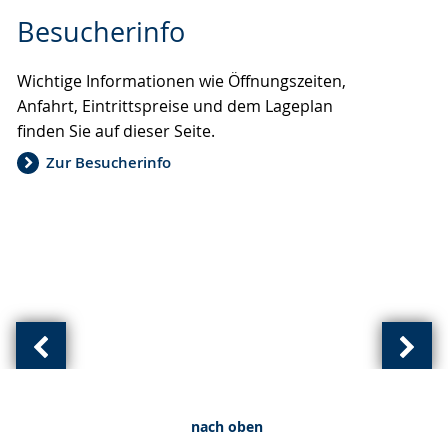
Zur
Aktiviere
Ein
Besucherinfo
Leichten
Audio-
Video
Sprache
Unterstützung.
in
Wichtige Informationen wie Öffnungszeiten,
wechseln.
Deutscher
Anfahrt, Eintrittspreise und dem Lageplan
Gebärdensprache
finden Sie auf dieser Seite.
wird
angezeigt.
Zur Besucherinfo
Vorherige
Näch
Ansicht:
Ansic
(
(
nach oben
von
von