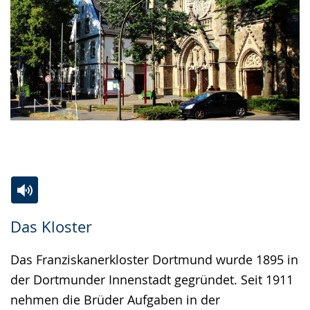
Zur
Aktiviere
Ein
Das Kloster
Leichten
Audio-
Video
Sprache
Unterstützung.
in
Das Franziskanerkloster Dortmund wurde 1895 in
wechseln.
Deutscher
der Dortmunder Innenstadt gegründet. Seit 1911
Gebärdensprache
nehmen die Brüder Aufgaben in der