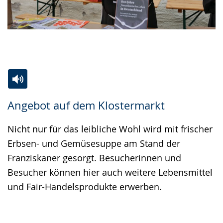
Zur
Aktiviere
Ein
Angebot auf dem Klostermarkt
Leichten
Audio-
Video
Sprache
Unterstützung.
in
Nicht nur für das leibliche Wohl wird mit frischer
wechseln.
Deutscher
Erbsen- und Gemüsesuppe am Stand der
Gebärdensprache
Franziskaner gesorgt. Besucherinnen und
wird
Besucher können hier auch weitere Lebensmittel
angezeigt.
und Fair-Handelsprodukte erwerben.