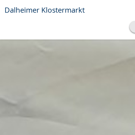
Dalheimer Klostermarkt
Transkript anzeigen
Abspielen
Pausieren