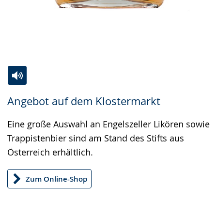
Zur
Aktiviere
Ein
Angebot auf dem Klostermarkt
Leichten
Audio-
Video
Sprache
Unterstützung.
in
Eine große Auswahl an Engelszeller Likören sowie
wechseln.
Deutscher
Trappistenbier sind am Stand des Stifts aus
Gebärdensprache
Österreich erhältlich.
wird
angezeigt.
Zum Online-Shop