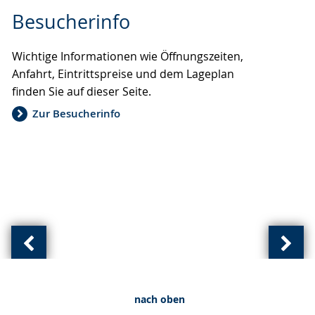
Zur
Aktiviere
Ein
Besucherinfo
Leichten
Audio-
Video
Sprache
Unterstützung.
in
Wichtige Informationen wie Öffnungszeiten,
wechseln.
Deutscher
Anfahrt, Eintrittspreise und dem Lageplan
Gebärdensprache
finden Sie auf dieser Seite.
wird
angezeigt.
Zur Besucherinfo
Vorherige
Näch
Ansicht:
Ansic
(
(
nach oben
von
von