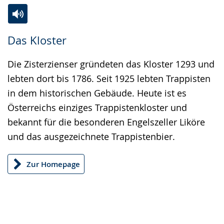
Zur
Aktiviere
Ein
Das Kloster
Leichten
Audio-
Video
Sprache
Unterstützung.
in
Die Zisterzienser gründeten das Kloster 1293 und
wechseln.
Deutscher
lebten dort bis 1786. Seit 1925 lebten Trappisten
Gebärdensprache
in dem historischen Gebäude. Heute ist es
wird
Österreichs einziges Trappistenkloster und
angezeigt.
bekannt für die besonderen Engelszeller Liköre
und das ausgezeichnete Trappistenbier.
Zur Homepage