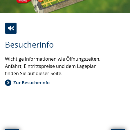
Zur
Aktiviere
Ein
Besucherinfo
Leichten
Audio-
Video
Sprache
Unterstützung.
in
Wichtige Informationen wie Öffnungszeiten,
wechseln.
Deutscher
Anfahrt, Eintrittspreise und dem Lageplan
Gebärdensprache
finden Sie auf dieser Seite.
wird
angezeigt.
Zur Besucherinfo