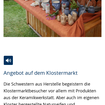
Zur
Aktiviere
Ein
Angebot auf dem Klostermarkt
Leichten
Audio-
Video
Sprache
Unterstützung.
in
Die Schwestern aus Herstelle begeistern die
wechseln.
Deutscher
Klostermarktbesucher vor allem mit Produkten
Gebärdensprache
aus der Keramikwerkstatt. Aber auch im eigenen
wird
Kloster hergestellte Naturseifen und