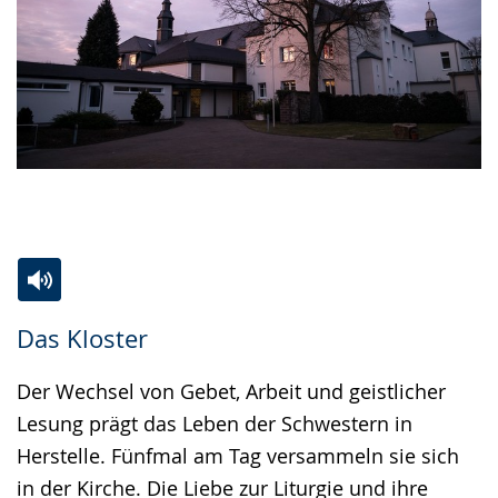
Zur
Aktiviere
Ein
Das Kloster
Leichten
Audio-
Video
Sprache
Unterstützung.
in
Der Wechsel von Gebet, Arbeit und geistlicher
wechseln.
Deutscher
Lesung prägt das Leben der Schwestern in
Gebärdensprache
Herstelle. Fünfmal am Tag versammeln sie sich
wird
in der Kirche. Die Liebe zur Liturgie und ihre