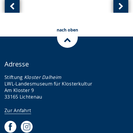
Vorherige
Näch
Ansicht:
Ansic
(
(
nach oben
von
von
)
)
Adresse
Stiftung
Kloster Dalheim
LWL-Landesmuseum für Klosterkultur
Am Kloster 9
33165 Lichtenau
Zur Anfahrt