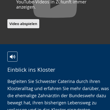
YouTube-Videos in Zukunft immer
anzeigen.
Video abspielen
Zur
Aktiviere
Ein
Einblick ins Kloster
Leichten
Audio-
Video
Sprache
Unterstützung.
in
Begleiten Sie Schwester Caterina durch ihren
wechseln.
Deutscher
Klosteralltag und erfahren Sie mehr darüber, was
Gebärdensprache
die ehemalige Zahnärztin der Bundeswehr dazu
wird
bewegt hat, ihren bisherigen Lebensweg zu
angezeigt.
verlassen und in das Kloster einzutreten.