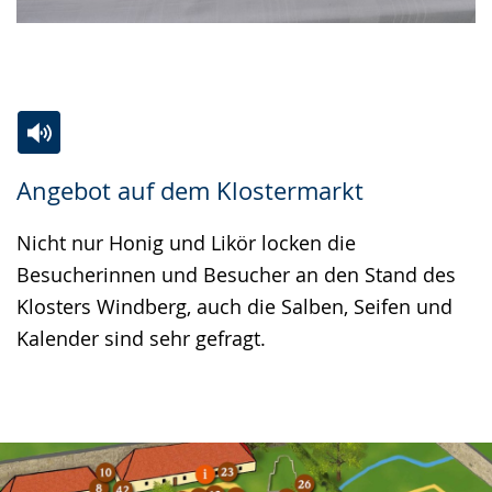
Zur
Aktiviere
Ein
Angebot auf dem Klostermarkt
Leichten
Audio-
Video
Sprache
Unterstützung.
in
Nicht nur Honig und Likör locken die
wechseln.
Deutscher
Besucherinnen und Besucher an den Stand des
Gebärdensprache
Klosters Windberg, auch die Salben, Seifen und
wird
Kalender sind sehr gefragt.
angezeigt.