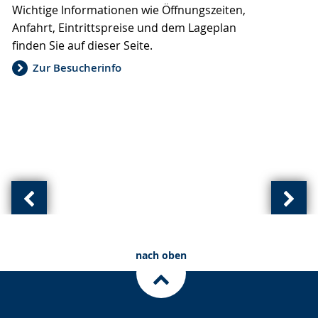
Wichtige Informationen wie Öffnungszeiten,
wechseln.
Deutscher
Anfahrt, Eintrittspreise und dem Lageplan
Gebärdensprache
finden Sie auf dieser Seite.
wird
angezeigt.
Zur Besucherinfo
Vorherige
Näch
Ansicht:
Ansic
(
(
nach oben
von
von
)
)