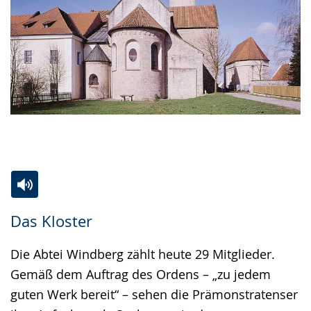
Zur
Aktiviere
Ein
Das Kloster
Leichten
Audio-
Video
Sprache
Unterstützung.
in
Die Abtei Windberg zählt heute 29 Mitglieder.
wechseln.
Deutscher
Gemäß dem Auftrag des Ordens – „zu jedem
Gebärdensprache
guten Werk bereit“ – sehen die Prämonstratenser
wird