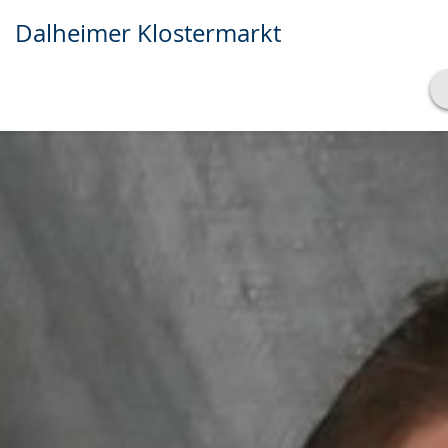
Dalheimer Klostermarkt
Transkript anzeigen
Abspielen
Pausieren