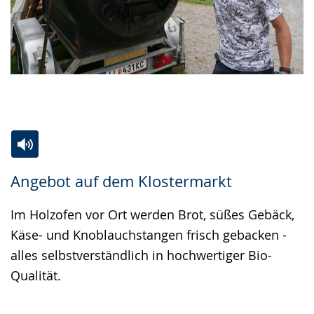
Zur
Aktiviere
Ein
Angebot auf dem Klostermarkt
Leichten
Audio-
Video
Sprache
Unterstützung.
in
Im Holzofen vor Ort werden Brot, süßes Gebäck,
wechseln.
Deutscher
Käse- und Knoblauchstangen frisch gebacken -
Gebärdensprache
alles selbstverständlich in hochwertiger Bio-
wird
Qualität.
angezeigt.