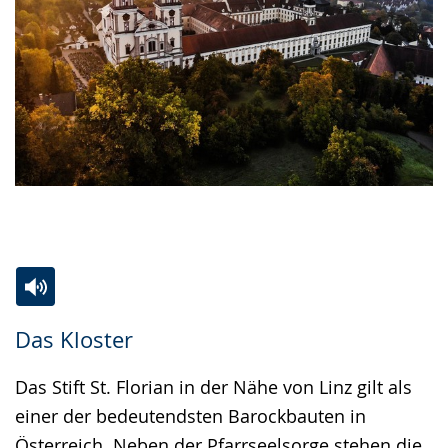
Zur
Aktiviere
Ein
Das Kloster
Leichten
Audio-
Video
Sprache
Unterstützung.
in
Das Stift St. Florian in der Nähe von Linz gilt als
wechseln.
Deutscher
einer der bedeutendsten Barockbauten in
Gebärdensprache
Österreich. Neben der Pfarrseelsorge stehen die