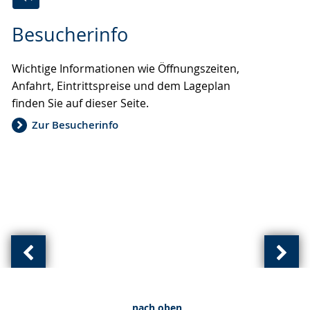
Zur
Aktiviere
Ein
Besucherinfo
Leichten
Audio-
Video
Sprache
Unterstützung.
in
Wichtige Informationen wie Öffnungszeiten,
wechseln.
Deutscher
Anfahrt, Eintrittspreise und dem Lageplan
Gebärdensprache
finden Sie auf dieser Seite.
wird
angezeigt.
Zur Besucherinfo
Vorherige
Näch
Ansicht:
Ansic
(
(
nach oben