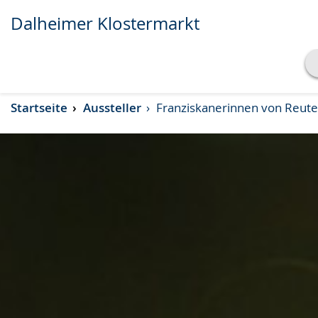
Dalheimer Klostermarkt
Transkript anzeigen
Startseite
Aussteller
Franziskanerinnen von Reute
Abspielen
Pausieren