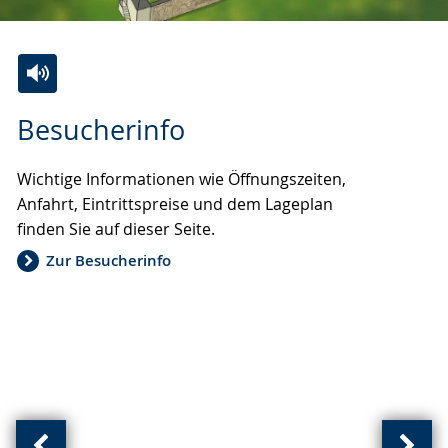
Zur
Aktiviere
Ein
Besucherinfo
Leichten
Audio-
Video
Sprache
Unterstützung.
in
Wichtige Informationen wie Öffnungszeiten,
wechseln.
Deutscher
Anfahrt, Eintrittspreise und dem Lageplan
Gebärdensprache
finden Sie auf dieser Seite.
wird
angezeigt.
Zur Besucherinfo