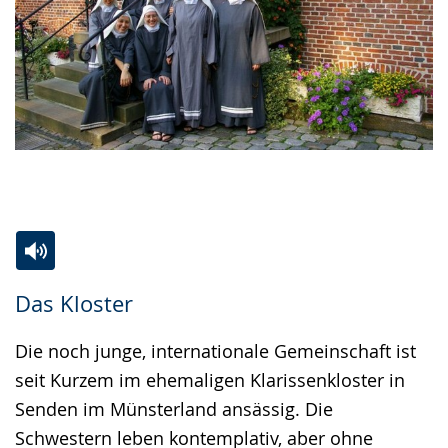
Zur
Aktiviere
Ein
Das Kloster
Leichten
Audio-
Video
Sprache
Unterstützung.
in
Die noch junge, internationale Gemeinschaft ist
wechseln.
Deutscher
seit Kurzem im ehemaligen Klarissenkloster in
Gebärdensprache
Senden im Münsterland ansässig. Die
wird
Schwestern leben kontemplativ, aber ohne