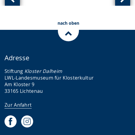
Vorherige
Näch
Ansicht:
Ansic
(
(
nach oben
von
von
)
)
Adresse
Stiftung
Kloster Dalheim
LWL-Landesmuseum für Klosterkultur
Am Kloster 9
33165 Lichtenau
Zur Anfahrt