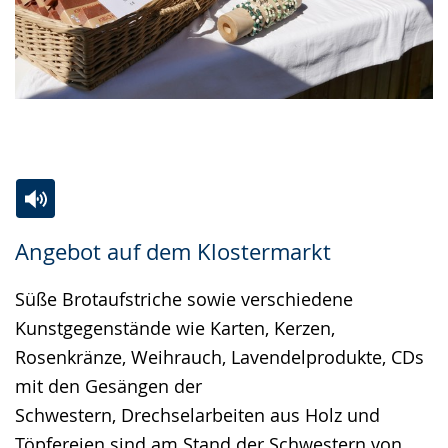
Zur
Aktiviere
Ein
Angebot auf dem Klostermarkt
Leichten
Audio-
Video
Sprache
Unterstützung.
in
Süße Brotaufstriche sowie verschiedene
wechseln.
Deutscher
Kunstgegenstände wie Karten, Kerzen,
Gebärdensprache
Rosenkränze, Weihrauch, Lavendelprodukte, CDs
wird
mit den Gesängen der
angezeigt.
Schwestern, Drechselarbeiten aus Holz und
Töpfereien sind am Stand der Schwestern von