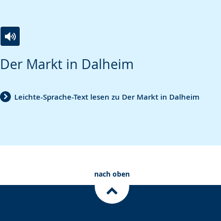
Zur
Aktiviere
Ein
Der Markt in Dalheim
Leichten
Audio-
Video
Sprache
Unterstützung.
in
wechseln.
Deutscher
Leichte-Sprache-Text lesen zu Der Markt in Dalheim
Gebärdensprache
wird
angezeigt.
nach oben