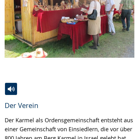
Zur
Aktiviere
Ein
Der Verein
Leichten
Audio-
Video
Sprache
Unterstützung.
in
Der Karmel als Ordensgemeinschaft entsteht aus
wechseln.
Deutscher
einer Gemeinschaft von Einsiedlern, die vor über
Gebärdensprache
800 Jahren am Berg Karmel in Israel gelebt hat.