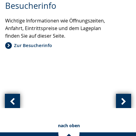
Besucherinfo
Leichten
Audio-
Video
Sprache
Unterstützung.
in
Wichtige Informationen wie Öffnungszeiten,
wechseln.
Deutscher
Anfahrt, Eintrittspreise und dem Lageplan
Gebärdensprache
finden Sie auf dieser Seite.
wird
angezeigt.
Zur Besucherinfo
Vorherige
Näch
Ansicht:
Ansic
(
(
nach oben
von
von