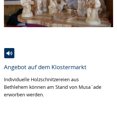
Zur
Aktiviere
Ein
Angebot auf dem Klostermarkt
Leichten
Audio-
Video
Sprache
Unterstützung.
in
Individuelle Holzschnitzereien aus
wechseln.
Deutscher
Bethlehem können am Stand von Musa´ade
Gebärdensprache
erworben werden.
wird
angezeigt.