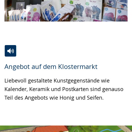
Zur
Aktiviere
Ein
Angebot auf dem Klostermarkt
Leichten
Audio-
Video
Sprache
Unterstützung.
in
Liebevoll gestaltete Kunstgegenstände wie
wechseln.
Deutscher
Kalender, Keramik und Postkarten sind genauso
Gebärdensprache
Teil des Angebots wie Honig und Seifen.
wird
angezeigt.