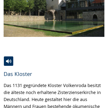
Zur
Aktiviere
Ein
Das Kloster
Leichten
Audio-
Video
Sprache
Unterstützung.
in
Das 1131 gegründete Kloster Volkenroda besitzt
wechseln.
Deutscher
die älteste noch erhaltene Zisterzienserkirche in
Gebärdensprache
Deutschland. Heute gestaltet hier die aus
wird
Männern und Frauen bestehende ökumenische