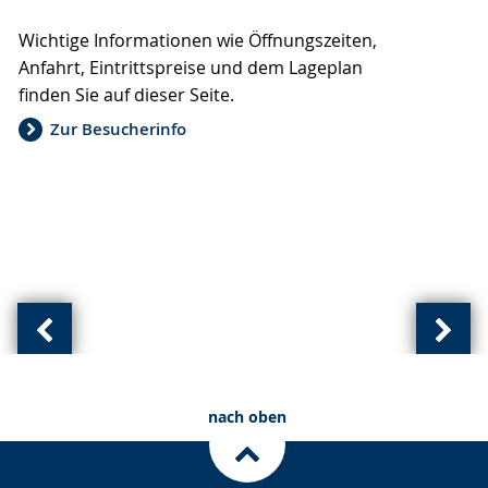
Sprache
Unterstützung.
in
Wichtige Informationen wie Öffnungszeiten,
wechseln.
Deutscher
Anfahrt, Eintrittspreise und dem Lageplan
Gebärdensprache
finden Sie auf dieser Seite.
wird
angezeigt.
Zur Besucherinfo
Vorherige
Näch
Ansicht:
Ansic
(
(
nach oben
von
von
)
)