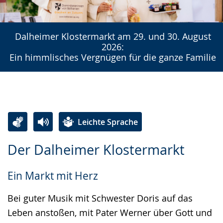
Dalheimer Klostermarkt am 29. und 30. August
2026:
Ein himmlisches Vergnügen für die ganze Familie
Leichte Sprache
Zur
Aktiviere
Ein
Der Dalheimer Klostermarkt
Leichten
Audio-
Video
Sprache
Unterstützung.
in
Ein Markt mit Herz
wechseln.
Deutscher
Gebärdensprache
Bei guter Musik mit Schwester Doris auf das
wird
Leben anstoßen, mit Pater Werner über Gott und