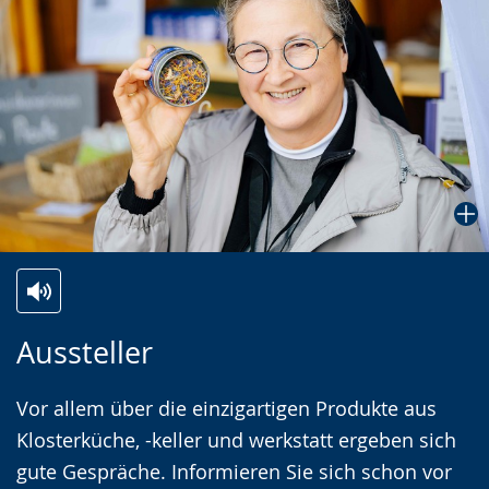
Zur
Aktiviere
Ein
Aussteller
Leichten
Audio-
Video
Sprache
Unterstützung.
in
Vor allem über die einzigartigen Produkte aus
wechseln.
Deutscher
Klosterküche, -keller und werkstatt ergeben sich
Gebärdensprache
gute Gespräche. Informieren Sie sich schon vor
wird