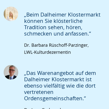
wechseln.
Deutscher
Gebärdensprache
„Beim Dalheimer Klostermarkt
wird
können Sie klösterliche
Tradition sehen, hören,
angezeigt.
schmecken und anfassen.“
Dr. Barbara Rüschoff-Parzinger,
LWL-Kulturdezernentin
„Das Warenangebot auf dem
Dalheimer Klostermarkt ist
ebenso vielfältig wie die dort
vertretenen
Ordensgemeinschaften.“