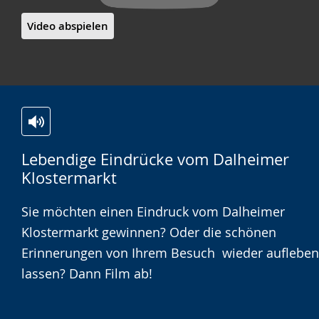
Video abspielen
Zur
Aktiviere
Ein
Lebendige Eindrücke vom Dalheimer
Leichten
Audio-
Video
Klostermarkt
Sprache
Unterstützung.
in
wechseln.
Deutscher
Sie möchten einen Eindruck vom Dalheimer
Gebärdensprache
Klostermarkt gewinnen? Oder die schönen
wird
Erinnerungen von Ihrem Besuch wieder aufleben
angezeigt.
lassen? Dann Film ab!