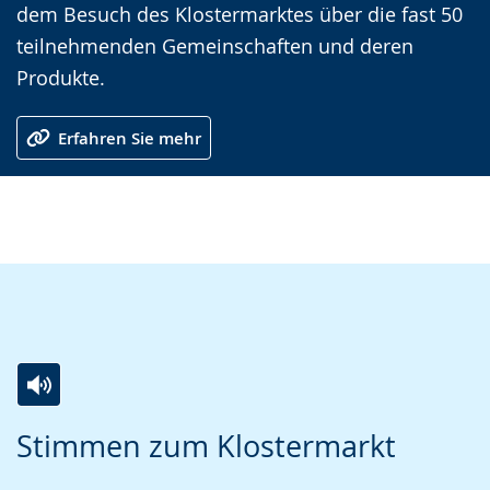
dem Besuch des Klostermarktes über die fast 50
angezeigt.
teilnehmenden Gemeinschaften und deren
Produkte.
Erfahren Sie mehr
Zur
Aktiviere
Ein
Stimmen zum Klostermarkt
Leichten
Audio-
Video
Sprache
Unterstützung.
in