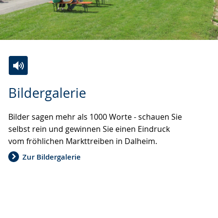
Zur
Aktiviere
Ein
Bildergalerie
Leichten
Audio-
Video
Sprache
Unterstützung.
in
Bilder sagen mehr als 1000 Worte - schauen Sie
wechseln.
Deutscher
selbst rein und gewinnen Sie einen Eindruck
Gebärdensprache
vom fröhlichen Markttreiben in Dalheim.
wird
angezeigt.
Zur Bildergalerie