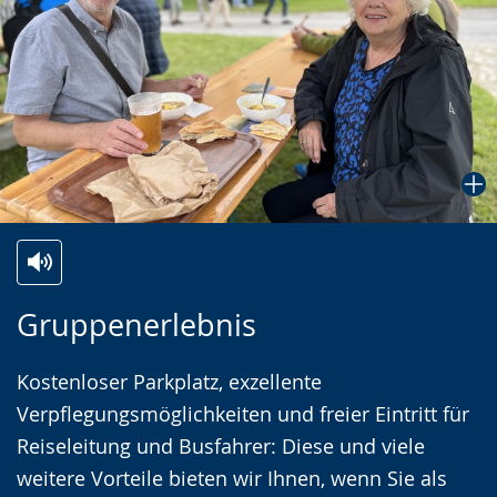
Zur
Aktiviere
Ein
Gruppenerlebnis
Leichten
Audio-
Video
Sprache
Unterstützung.
in
Kostenloser Parkplatz, exzellente
wechseln.
Deutscher
Verpflegungsmöglichkeiten und freier Eintritt für
Gebärdensprache
Reiseleitung und Busfahrer: Diese und viele
wird
weitere Vorteile bieten wir Ihnen, wenn Sie als
angezeigt.