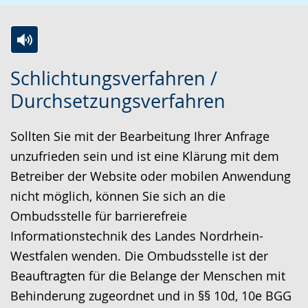
Z
A
E
Schlichtungsverfahren /
u
k
i
Durchsetzungsverfahren
r
t
n
L
i
V
Sollten Sie mit der Bearbeitung Ihrer Anfrage
e
v
i
unzufrieden sein und ist eine Klärung mit dem
i
i
d
Betreiber der Website oder mobilen Anwendung
c
e
e
nicht möglich, können Sie sich an die
h
r
o
Ombudsstelle für barrierefreie
t
e
i
Informationstechnik des Landes Nordrhein-
e
A
n
Westfalen wenden. Die Ombudsstelle ist der
n
u
D
Beauftragten für die Belange der Menschen mit
S
d
e
Behinderung zugeordnet und in §§ 10d, 10e BGG
p
i
u