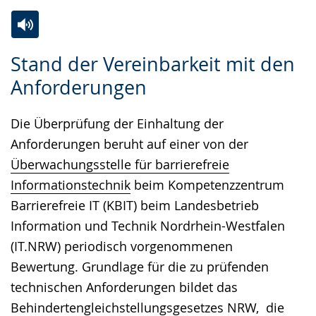
Zur
Aktiviere
Ein
Stand der Vereinbarkeit mit den
Leichten
Audio-
Video
Anforderungen
Sprache
Unterstützung.
in
wechseln.
Deutscher
Die Überprüfung der Einhaltung der
Gebärdensprache
Anforderungen beruht auf einer von der
wird
Überwachungsstelle für barrierefreie
angezeigt.
Informationstechnik
beim Kompetenzzentrum
Barrierefreie IT (KBIT) beim Landesbetrieb
Information und Technik Nordrhein-Westfalen
(IT.NRW) periodisch vorgenommenen
Bewertung. Grundlage für die zu prüfenden
technischen Anforderungen bildet das
Behindertengleichstellungsgesetzes NRW
, die