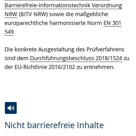
Barrierefreie-Informationstechnik Verordnung
NRW
(BITV NRW) sowie die maßgebliche
europarechtliche harmonisierte Norm
EN 301
549
.
Die konkrete Ausgestaltung des Prüfverfahrens
sind dem
Durchführungsbeschluss 2018/1524
zu
der EU-Richtlinie 2016/2102 zu entnehmen.
Zur
Aktiviere
Ein
Nicht barrierefreie Inhalte
Leichten
Audio-
Video
Sprache
Unterstützung.
in