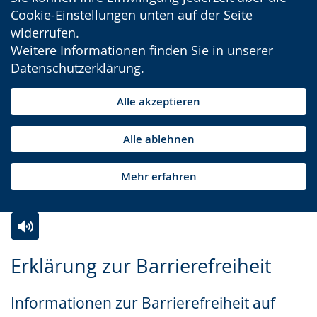
Cookie-Einstellungen unten auf der Seite
widerrufen.
Weitere Informationen finden Sie in unserer
Datenschutzerklärung
.
Alle akzeptieren
Alle ablehnen
Mehr erfahren
Zur
Aktiviere
Ein
Erklärung zur Barrierefreiheit
Leichten
Audio-
Video
Sprache
Unterstützung.
in
Informationen zur Barrierefreiheit auf
wechseln.
Deutscher