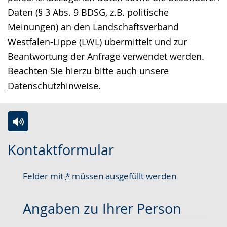
Daten (§ 3 Abs. 9 BDSG, z.B. politische
Meinungen) an den Landschaftsverband
Westfalen-Lippe (LWL) übermittelt und zur
Beantwortung der Anfrage verwendet werden.
Beachten Sie hierzu bitte auch unsere
Datenschutzhinweise
.
Zur
Aktiviere
Ein
Kontaktformular
Leichten
Audio-
Video
Sprache
Unterstützung.
in
Felder mit
*
müssen ausgefüllt werden
wechseln.
Deutscher
Gebärdensprache
Angaben zu Ihrer Person
wird
angezeigt.