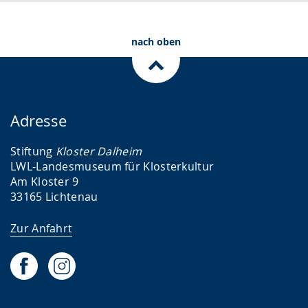
.
p
r
nach oben
a
c
h
e
Adresse
w
i
Stiftung
Kloster Dalheim
r
LWL-Landesmuseum für Klosterkultur
Am Kloster 9
d
33165 Lichtenau
a
n
Zur Anfahrt
g
e
z
e