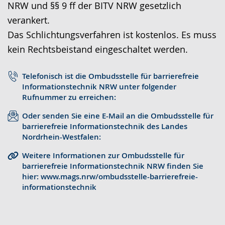
NRW und §§ 9 ff der BITV NRW gesetzlich
r
o
t
verankert.
a
-
s
Das Schlichtungsverfahren ist kostenlos. Es muss
c
U
c
kein Rechtsbeistand eingeschaltet werden.
h
n
h
e
t
e
Telefonisch ist die Ombudsstelle für barrierefreie
w
e
r
Informationstechnik NRW unter folgender
e
r
G
Rufnummer zu erreichen:
c
s
e
Oder senden Sie eine E-Mail an die Ombudsstelle für
h
t
b
barrierefreie Informationstechnik des Landes
Nordrhein-Westfalen:
s
ü
ä
e
t
r
Weitere Informationen zur Ombudsstelle für
barrierefreie Informationstechnik NRW finden Sie
l
z
d
hier: www.mags.nrw/ombudsstelle-barrierefreie-
n
u
e
informationstechnik
.
n
n
g
s