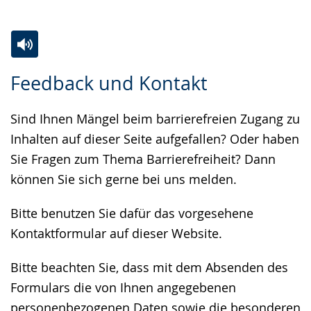
Zur
Aktiviere
Ein
Feedback und Kontakt
Leichten
Audio-
Video
Sprache
Unterstützung.
in
Sind Ihnen Mängel beim barrierefreien Zugang zu
wechseln.
Deutscher
Inhalten auf dieser Seite aufgefallen? Oder haben
Gebärdensprache
Sie Fragen zum Thema Barrierefreiheit? Dann
wird
können Sie sich gerne bei uns melden.
angezeigt.
Bitte benutzen Sie dafür das vorgesehene
Kontaktformular auf dieser Website.
Bitte beachten Sie, dass mit dem Absenden des
Formulars die von Ihnen angegebenen
personenbezogenen Daten sowie die besonderen